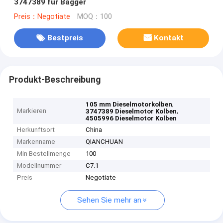
3747389 für Bagger
Preis：Negotiate
MOQ：100
Bestpreis
Kontakt
Produkt-Beschreibung
,
105 mm Dieselmotorkolben
Markieren
,
3747389 Dieselmotor Kolben
4505996 Dieselmotor Kolben
Herkunftsort
China
Markenname
QIANCHUAN
Min Bestellmenge
100
Modellnummer
C7.1
Preis
Negotiate
Sehen Sie mehr an