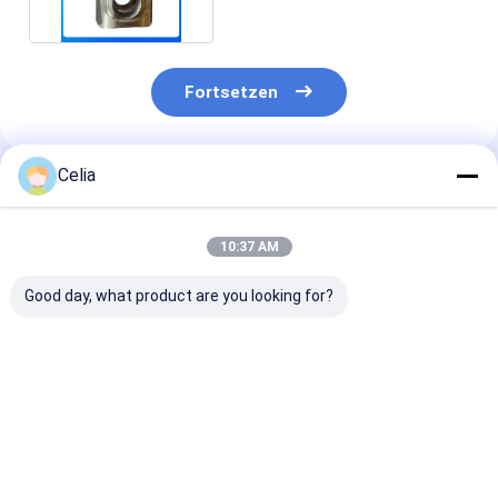
Fortsetzen
Celia
Empfohlene Produkte
10:37 AM
Good day, what product are you looking for?
Ventildeckel 317-
Ventildeckel 446-
Ventildeckel
3065 4142X402 für
6837 für Caterpillar
T426694 für
Caterpillar C6.6
C7.1 Motor CAT
Caterpillar C4.
Motor CAT 323D
330F Baggermotor
Perkins 1104C
Bagger Motor
Ersatzteile
Motorersatzte
Bestpreis
Bestpreis
Bestprei
Ersatzteile