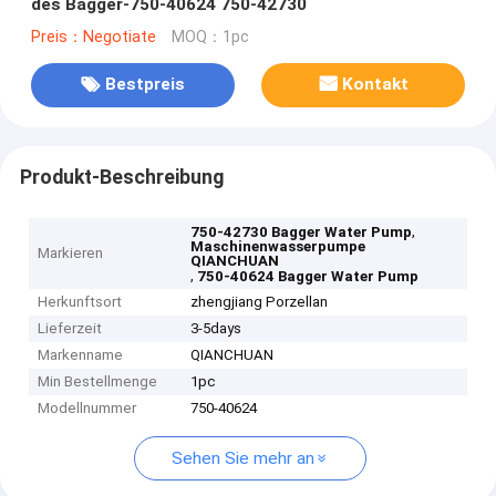
des Bagger-750-40624 750-42730
Preis：Negotiate
MOQ：1pc
Bestpreis
Kontakt
Produkt-Beschreibung
,
750-42730 Bagger Water Pump
Maschinenwasserpumpe
Markieren
QIANCHUAN
,
750-40624 Bagger Water Pump
Herkunftsort
zhengjiang Porzellan
Lieferzeit
3-5days
Markenname
QIANCHUAN
Min Bestellmenge
1pc
Modellnummer
750-40624
Sehen Sie mehr an