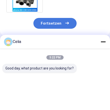
Fortsetzen
Celia
Empfohlene Produkte
5:22 PM
Good day, what product are you looking for?
49179-02300
49179-02260 49179-
Spurstangenk
Turbolader für CAT
02230 Turbolader
2172883 217-
320C 320D Bagger-
für C A T Bagger
für 415F2 415F
Motorteile
E320 Motor
416D 416E 41
Ersatzteile
416F2 420D 4
Bestpreis
Bestpreis
Bestprei