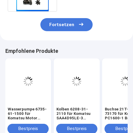
Fortsetzen
Empfohlene Produkte
Wasserpumpe 6735-
Kolben 6208-31-
Buchse 21T-70
61-1500 für
2110 für Komatsu
73170 für Kom
Komatsu Motor
SAA4D95LE-3
PC1600-1 Bag
4D102 6D102 Bagger
PC130-7
Fahrwerk Ersat
PC100-6 PC200-6
Baggermotor-
Bestpreis
Bestpreis
Bestprei
PC120-6 PC128US-2
Ersatzteile