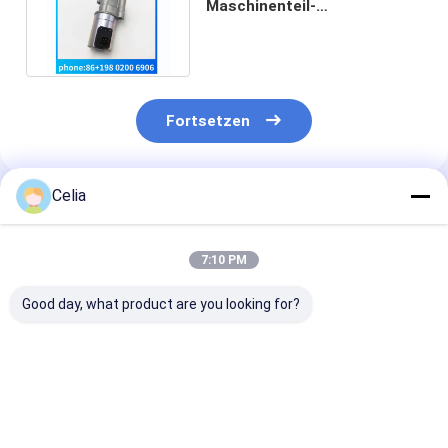
Maschinenteil-
Abschaltungs-Gerät für
Deutz 2013 1013 Maschine
Fortsetzen
Celia
Empfohlene Produkte
7:10 PM
Good day, what product are you looking for?
Water Pump 6735-
Kolben 6208-31-
Buchse 21T-70
61-1500 for
2110 für Komatsu
73170 für Kom
Komatsu Engine
SAA4D95LE-3
PC1600-1 Bag