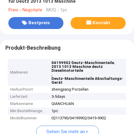
für Deutz 2013 1013 Maschine
Preis：Negotiate
MOQ：1pc
Bestpreis
Kontakt
Produkt-Beschreibung
,
04199902 Deutz-Maschinenteile
2013 1013 Maschine deutz
Dieselmotorteile
Markieren
,
Deutz-Maschinenteile Abschaltungs-
Gerät
Herkunftsort
zhengjiang Porzellan
Lieferzeit
3-5days
Markenname
QIANCHUAN
Min Bestellmenge
1pc
Modellnummer
02113790/04199902/0419-9902
Sehen Sie mehr an