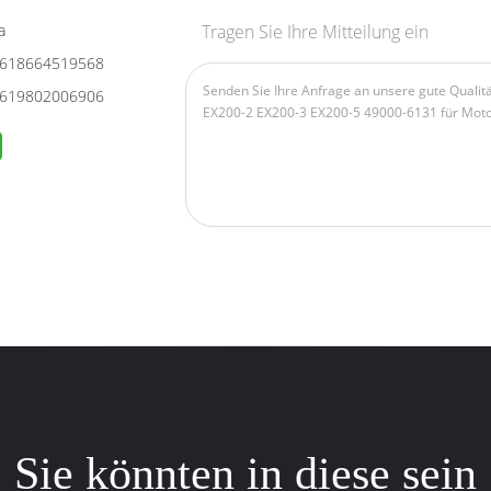
a
Tragen Sie Ihre Mitteilung ein
618664519568
619802006906
Sie könnten in diese sein