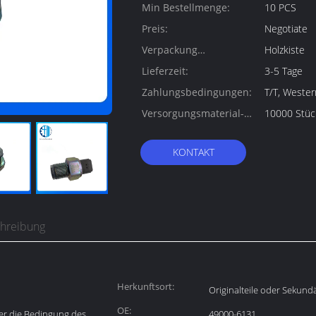
Min Bestellmenge:
10 PCS
Preis:
Negotiate
Verpackung
Holzkiste
Informationen:
Lieferzeit:
3-5 Tage
Zahlungsbedingungen:
T/T, Weste
Versorgungsmaterial-
10000 Stüc
Fähigkeit:
KONTAKT
chreibung
Herkunftsort:
Originalteile oder Sekund
OE:
er die Bedingung des
49000-6131