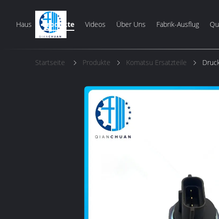
Haus
Produkte
Videos
Über Uns
Fabrik-Ausflug
Qua
Startseite
Produkte
Komatsu Ersatzteile
Druc