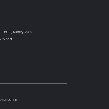
rn Union, MoneyGram
k/Monat
ärmarkt-Teile