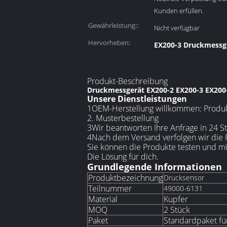
Kunden erfüllen.
Gewährleistung::
Nicht verfügbar
Hervorheben:
EX200-3 Druckmessg
Produkt-Beschreibung
Druckmessgerät EX200-2 EX200-3 EX200-
Unsere Dienstleistungen
1OEM-Herstellung willkommen: Produkt
2. Musterbestellung
3Wir beantworten Ihre Anfrage in 24 S
4Nach dem Versand verfolgen wir die P
Sie können die Produkte testen und m
Die Lösung für dich.
Grundlegende Informationen
Produktbezeichnung
Drucksensor
Teilnummer
49000-6131
Material
Kupfer
MOQ
2 Stück
Paket
Standardpaket fü