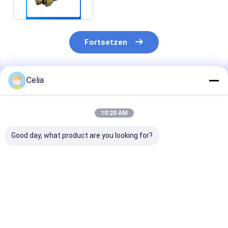
Fortsetzen
Celia
Empfohlene Produkte
10:20 AM
Good day, what product are you looking for?
49179-02300
49179-02260 49179-
Spurstangenk
Turbolader für CAT
02230 Turbolader
2172883 217-
320C 320D Bagger-
für C A T Bagger
für 415F2 415F
Motorteile
E320 Motor
416D 416E 41
Ersatzteile
416F2 420D 4
Bestpreis
Bestpreis
Bestprei
Lader Ersatzte