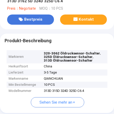
313D 3162 5D 324D 325D C6.4
Preis：Negotiate
MOQ：10 PCS
Bestpreis
Kontakt
Produkt-Beschreibung
,
320-3062 Öldrucksensor-Schalter
Markieren
,
325D Öldrucksensor-Schalter
313D Öldrucksensor-Schalter
Herkunftsort
China
Lieferzeit
3-5 Tage
Markenname
QIANCHUAN
Min Bestellmenge
10 PCS
Modellnummer
313D 315D 324D 325D C6.4
Sehen Sie mehr an