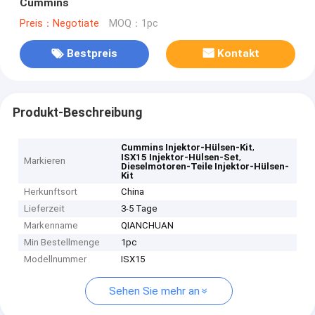
Cummins
Preis：Negotiate
MOQ：1pc
Bestpreis
Kontakt
Produkt-Beschreibung
,
Cummins Injektor-Hülsen-Kit
,
ISX15 Injektor-Hülsen-Set
Markieren
Dieselmotoren-Teile Injektor-Hülsen-
Kit
Herkunftsort
China
Lieferzeit
3-5 Tage
Markenname
QIANCHUAN
Min Bestellmenge
1pc
Modellnummer
ISX15
Sehen Sie mehr an