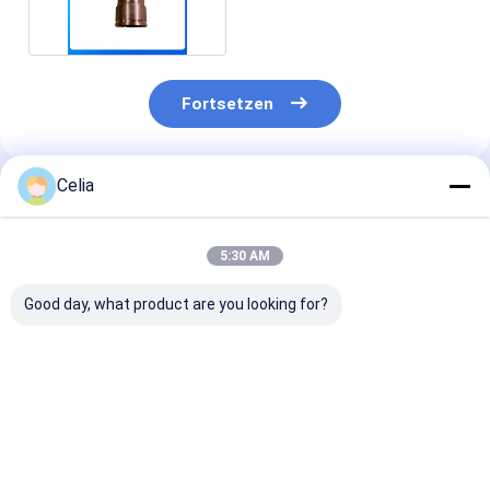
Cummins
Fortsetzen
Celia
Empfohlene Produkte
5:30 AM
Good day, what product are you looking for?
3911205 3958412
Wasserpumpe
Common-Rail-
C3958412 Fan
5288908 für
Kraftstoffein
Support For
Cummins ISF2.8
5264248/0445
Cummins Engine 4B
ISF3.8
für Cummins I
4BT 6B 6BT 6BTA ISB
Dieselmotorteile
QSB6.7 Komat
Bestpreis
Bestpreis
Bestprei