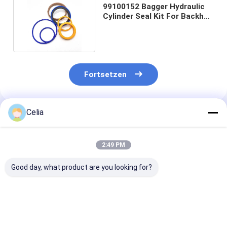
99100152 Bagger Hydraulic
Cylinder Seal Kit For Backhoe
Loader 3CX 4CX
Fortsetzen
Celia
Empfohlene Produkte
2:49 PM
Good day, what product are you looking for?
Hydraulische
Kraftlenkschiffpumpe
Leistungsste
Servolenkpumpe
4937729 für 6BT5.9
4988390 3900