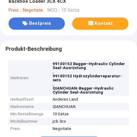
Backhoe Loader 3CX 4CX
Preis：Negotiate
MOQ：10 Sätze
Bestpreis
Kontakt
Produkt-Beschreibung
99100152 Bagger-Hydraulic Cylinder
Seal-Ausrüstung
,
99100152 Hydrozylinderreparatur-
Markieren
sets
,
QIANCHUAN-Bagger-Hydraulic
Cylinder Seal-Ausrüstung
Herkunftsort
Anderes Land
Markenname
QIANCHUAN
Min Bestellmenge
10 Sätze
Modellnummer
jcb 3cx
Preis
Negotiate