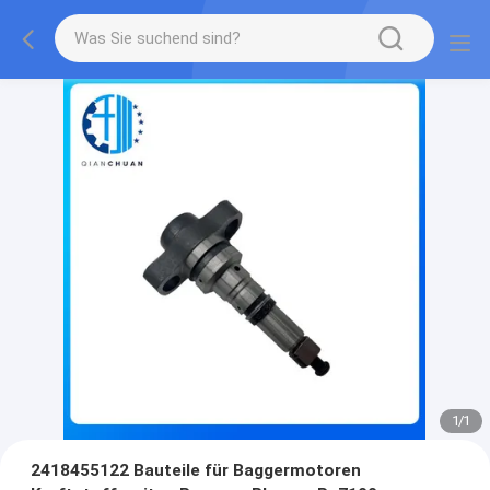
1
/
1
2418455122 Bauteile für Baggermotoren