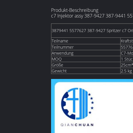
Produkt-Beschreibung
c7 Injektor assy 387-9427 387-9441 55
3879441 5577627 387-9427 Spritzer c7 Origi
Teilname
Kraftst
Teilnummer
55776
Anwendung
C7-Mo
MOQ
1 Stüc
Größe
25cm
Gewicht
2.5 kg