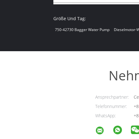
Größe Und Tag:
750-42730 Bagger Water Pump
Dieselmotor-
Nehm
Ansprechpartner:
Cel
Telefonnummer:
+8
WhatsApp:
+8