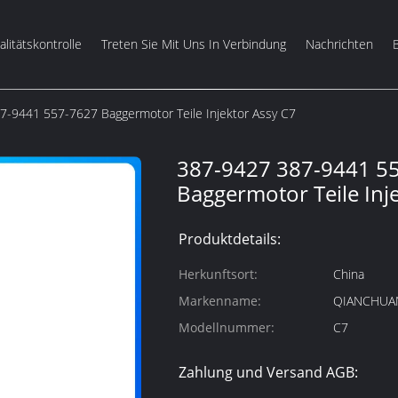
litätskontrolle
Treten Sie Mit Uns In Verbindung
Nachrichten
7-9441 557-7627 Baggermotor Teile Injektor Assy C7
387-9427 387-9441 5
Baggermotor Teile Inj
Produktdetails:
Herkunftsort:
China
Markenname:
QIANCHUA
Modellnummer:
C7
Zahlung und Versand AGB: