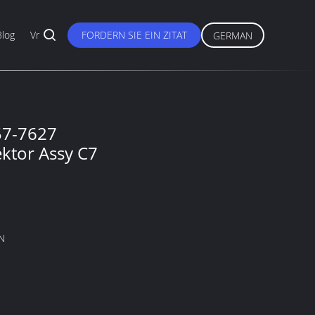
Blog
Vr
FORDERN SIE EIN ZITAT
GERMAN
57-7627
ektor Assy C7
N