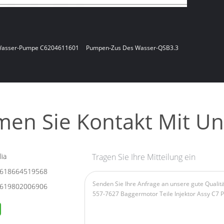
Wasser-Pumpe C6204611601
Pumpen-Zus Des Wasser-QSB3.3
en Sie Kontakt Mit Un
ia
Tragen Sie Ihre Mitteilung ein
618664519568
619802006906