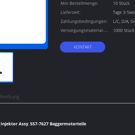
Min Bestellmenge:
10 Stück
Lieferzeit:
Tage 3-5wo
Zahlungsbedingungen:
L/C, D/A, D/
Versorgungsmaterial-
1000 Stück
Fähigkeit:
KONTAKT
chreibung
 Injektor Assy
557-7627 Baggermotorteile
,