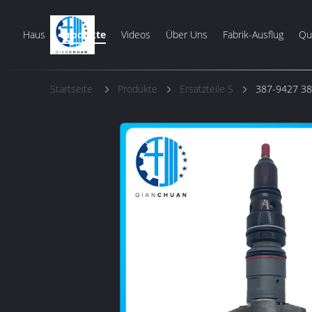
Haus
Produkte
Videos
Über Uns
Fabrik-Ausflug
Qua
Startseite
Produkte
Ersatzteile S
387-9427 38