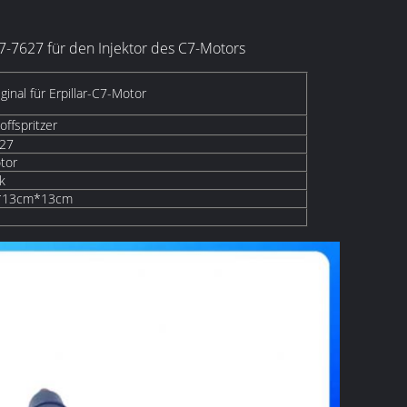
7-7627 für den Injektor des C7-Motors
nal für Erpillar-C7-Motor
offspritzer
27
tor
k
*13cm*13cm