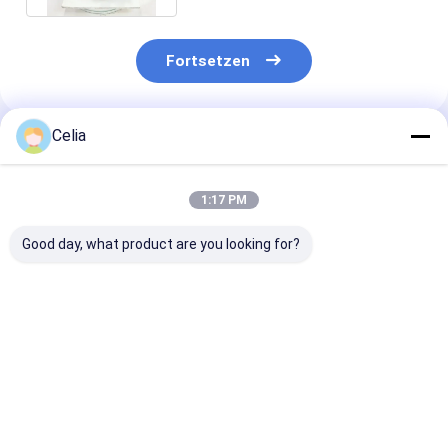
Fortsetzen
Celia
Empfohlene Produkte
1:17 PM
Good day, what product are you looking for?
Pleuel 218808
Kabelvorrichtung
3970880 3966
3013930 3418500
4022870 für
Treibstoffpum
für Cummins NT855
Cummins ISM11
Cummins-Mot
Dieselmotor-
QSM11
4B 4BT 4BTA 6
Ersatzteile
Baggermotor-
6BTA
Bestpreis
Bestpreis
Bestprei
Ersatzteile