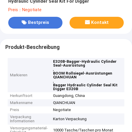
Hydraulic Cylinder Seal Kit For Digger
Preis：Negotiate
Bestpreis
Kontakt
Produkt-Beschreibung
E320B-Bagger-Hydraulic Cylinder
Seal-Ausrüstung
,
BOOM Rollsiegel-Ausrüstungen
Markieren
QIANCHUAN
,
Bagger Hydraulic Cylinder Seal Kit
Digger E320B
Herkunftsort
Guangdong, China
Markenname
QIANCHUAN
Preis
Negotiate
Verpackung
Karton Verpackung
Informationen
Versorgungsmaterial-
10000 Tasche/Taschen pro Monat