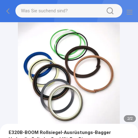
2
/
2
E320B-BOOM Rollsiegel-Ausrüstungs-Bagger