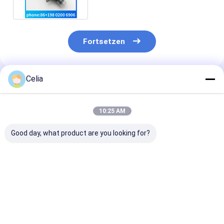
vor
Fortsetzen
Celia
Empfohlene Produkte
10:25 AM
Good day, what product are you looking for?
Ventildeckel 317-
Ventildeckel 446-
Ventildeckel
3065 4142X402 für
6837 für Caterpillar
T426694 für
Caterpillar C6.6
C7.1 Motor CAT
Caterpillar C4.
Motor CAT 323D
330F Baggermotor
Perkins 1104C
Bagger Motor
Ersatzteile
Motorersatzte
Bestpreis
Bestpreis
Bestprei
Ersatzteile