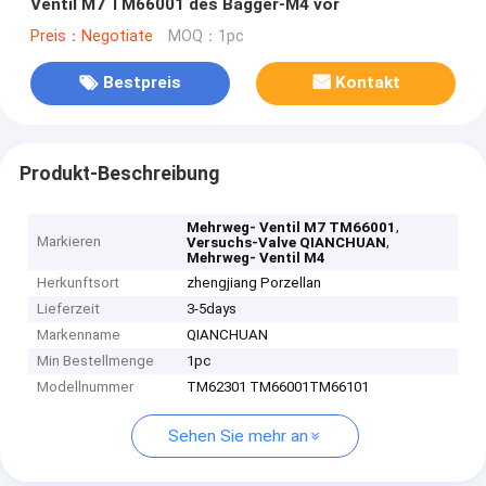
Ventil M7 TM66001 des Bagger-M4 vor
Preis：Negotiate
MOQ：1pc
Bestpreis
Kontakt
Produkt-Beschreibung
,
Mehrweg- Ventil M7 TM66001
Markieren
,
Versuchs-Valve QIANCHUAN
Mehrweg- Ventil M4
Herkunftsort
zhengjiang Porzellan
Lieferzeit
3-5days
Markenname
QIANCHUAN
Min Bestellmenge
1pc
Modellnummer
TM62301 TM66001TM66101
Sehen Sie mehr an