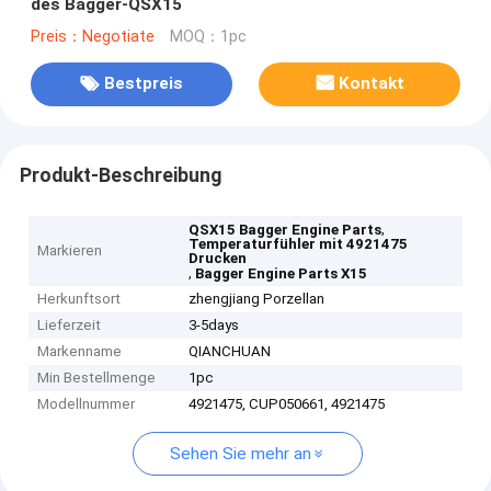
des Bagger-QSX15
Preis：Negotiate
MOQ：1pc
Bestpreis
Kontakt
Produkt-Beschreibung
,
QSX15 Bagger Engine Parts
Temperaturfühler mit 4921475
Markieren
Drucken
,
Bagger Engine Parts X15
Herkunftsort
zhengjiang Porzellan
Lieferzeit
3-5days
Markenname
QIANCHUAN
Min Bestellmenge
1pc
Modellnummer
4921475, CUP050661, 4921475
Sehen Sie mehr an