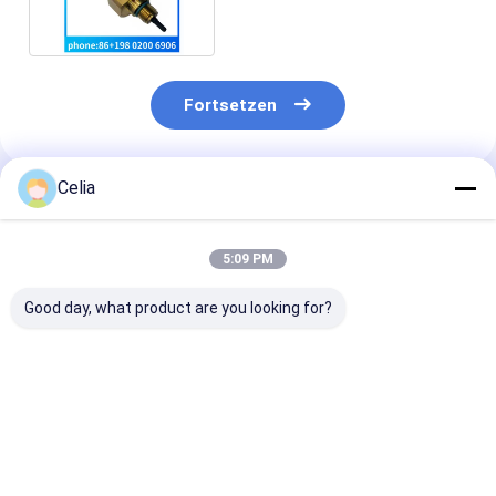
Fortsetzen
Celia
Empfohlene Produkte
5:09 PM
Good day, what product are you looking for?
3970880 3966154
Lüfterriemenscheibe
Riemenspanne
Treibstoffpumpe für
3926855 für
3976831 für
Cummins-Motoren
Cummins 4BT
Cummins 6CT 
4B 4BT 4BTA 6B 6BT
6CT8.3 QSC QSL
6L QSB
6BTA
Dieselmotor-LKW-
Motorersatzte
Bestpreis
Bestpreis
Bestprei