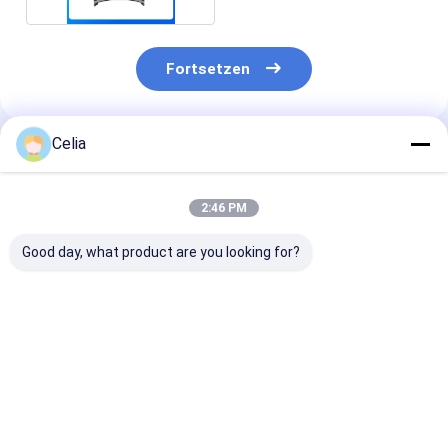
Fortsetzen
Celia
Empfohlene Produkte
2:46 PM
Good day, what product are you looking for?
YM123907-11601
Axialspielscheibe
Kurbelwelle 1
Kraftstoffeinspritzleitungsdichtungen
129150-02931
21700 für Yan
für Yanmar Motor
129150-02941
3TNV76 3TNV
4TNV94 4TNV98
129001-02931 für
CKE 3TNV76-
4TNV98T 4TNV106
Yanmar 4TNV84T
Spare Teile fü
Bestpreis
Bestpreis
Bestprei
Bagger-Motorteile
Gabelstapler