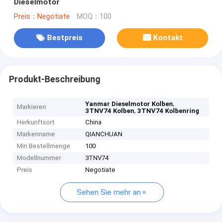
Dieselmotor
Preis：Negotiate
MOQ：100
Bestpreis
Kontakt
Produkt-Beschreibung
,
Yanmar Dieselmotor Kolben
Markieren
,
3TNV74 Kolben
3TNV74 Kolbenring
Herkunftsort
China
Markenname
QIANCHUAN
Min Bestellmenge
100
Modellnummer
3TNV74
Preis
Negotiate
Sehen Sie mehr an