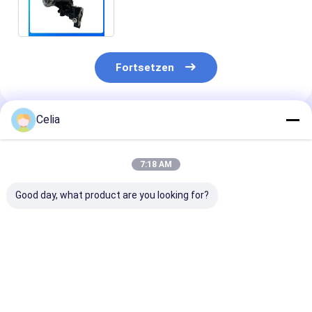
YM129004-42001 KOMATSU
Gabelstaubhauer
Fortsetzen
Celia
Empfohlene Produkte
7:18 AM
Good day, what product are you looking for?
Schubstange
Verbindungsstange
Stopp-
123900-14200 für
129907-14400 für
Solenoidventi
Yanmar 4TNV94
Yanmar 4TNV94
119653-77950
4TNV98 Motor
4TNV98
Yanmar SA-4
Ersatzteile
Dieselmotor-
SA-5213 Ersat
Bestpreis
Bestpreis
Bestprei