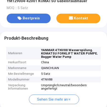
YM129004-42001 KOMATSU Gabelstaubhauer
MOQ：5 Satz
Bestpreis
Kontakt
Produkt-Beschreibung
,
YANMAR 4TNV88 Wasserspülung
Markieren
,
KOMATSU FORKLIFT WATER PUMPE
Bagger Water Pump
Herkunftsort
China
Markenname
QIANCHUAN
Min Bestellmenge
5 Satz
Modellnummer
4TNV88
Verpackung
Ursprünglich/neutral/besonders
Informationen
angefertigt
Sehen Sie mehr an