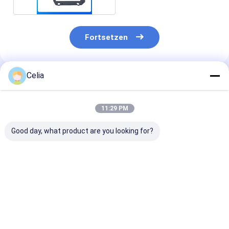
Fortsetzen
Celia
Empfohlene Produkte
11:29 PM
Good day, what product are you looking for?
Wasserpumpe
Einlass- und
Thermostat S
16100-03811 für
Auslassventil 13711-
E9000 für Hin
HINO P11C
1410B für Hino H07C
Baggermotor-
Motorersatzteile
Bagger-Motorteile
Ersatzteile
Bestpreis
Bestpreis
Bestprei