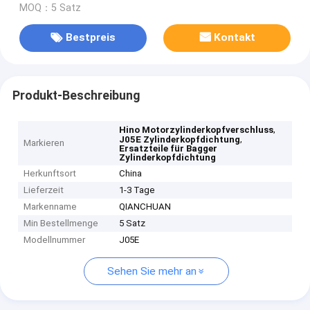
MOQ：5 Satz
Bestpreis
Kontakt
Produkt-Beschreibung
,
Hino Motorzylinderkopfverschluss
,
J05E Zylinderkopfdichtung
Markieren
Ersatzteile für Bagger
Zylinderkopfdichtung
Herkunftsort
China
Lieferzeit
1-3 Tage
Markenname
QIANCHUAN
Min Bestellmenge
5 Satz
Modellnummer
J05E
Sehen Sie mehr an