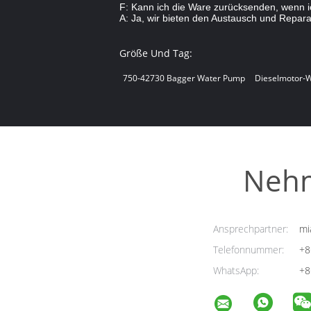
F: Kann ich die Ware zurücksenden, wenn ic
A: Ja, wir bieten den Austausch und Reparat
Größe Und Tag:
750-42730 Bagger Water Pump
Dieselmotor-
Nehm
Ansprechpartner:
mi
Telefonnummer:
+8
WhatsApp:
+8