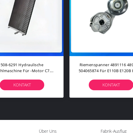
mperatursensor 4743231 474-
Wasserpumpe 3520206 Für 
231 Für Motorteile Der Klasse
C13 E345D E349D Motor
320E
KONTAKT
KONTAKT
Über Uns
Fabrik-Ausflug