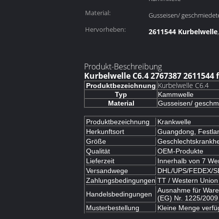
Material:
Gusseisen/ geschmiedet
Hervorheben:
2611544 Kurbelwelle
Produkt-Beschreibung
Kurbelwelle C6.4 2767387 2611544 
Kurbelwelle C6.4
Produktbezeichnung
Typ
Kammwelle
Material
Gusseisen/ geschm
Produktbezeichnung
Krankwelle
Herkunftsort
Guangdong, Festla
Größe
Geschlechtskrankhe
Qualität
OEM-Produkte
Lieferzeit
Innerhalb von 7 We
Versandwege
DHL/UPS/FEDEX/SE
Zahlungsbedingungen
TT / Western Union 
Ausnahme für Waren
Handelsbedingungen
(EG) Nr. 1225/2009
Musterbestellung
Kleine Menge verfüg