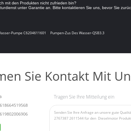
h mit den Produkten nicht zufrieden bin?
urdienst unter Garantie an. Bitte kontaktieren Sie uns, bevor Sie zurü
Wasser-Pumpe C6204611601
Pumpen-Zus Des Wasser-QSB3.3
en Sie Kontakt Mit Un
a
Tragen Sie Ihre Mitteilung ein
618664519568
619802006906