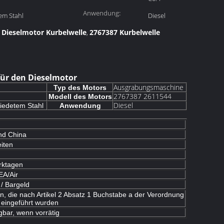
Anwendung:
em Stahl
Diesel
Dieselmotor Kurbelwelle
2767387 Kurbelwelle
,
,
für den Dieselmotor
Ausgrabungsmaschine
Typ des Motors
2767387 2611544
Modell des Motors
Diesel
iedetem Stahl
Anwendung
nd China
iten
rktagen
A/Air
/ Bargeld
, die nach Artikel 2 Absatz 1 Buchstabe a der Verordnung
 eingeführt wurden
bar, wenn vorrätig