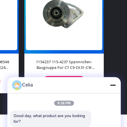
C11
Wasserpumpe 352-2139 Für C7
75
teile
3126B Motor Bagger Ersatzteile
Pe
KONTAKT
Celia
9:38 PM
Good day, what product are you looking 
for?
Kontakt