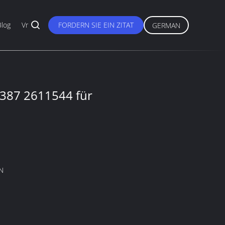
Blog
Vr
FORDERN SIE EIN ZITAT
GERMAN
7387 2611544 für
N