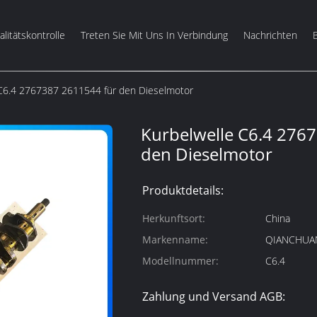
litätskontrolle
Treten Sie Mit Uns In Verbindung
Nachrichten
 C6.4 2767387 2611544 für den Dieselmotor
Kurbelwelle C6.4 276
den Dieselmotor
Produktdetails:
Herkunftsort:
China
Markenname:
QIANCHUA
Modellnummer:
C6.4
Zahlung und Versand AGB: