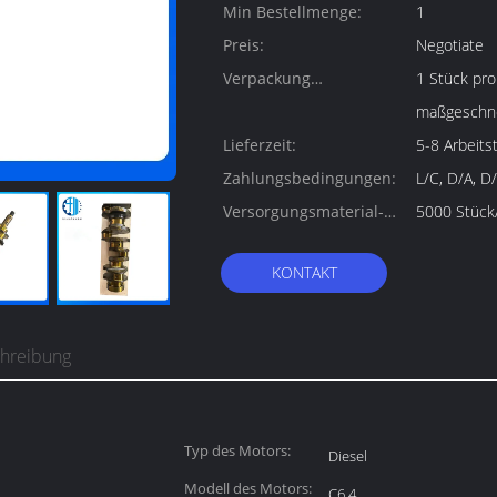
Min Bestellmenge:
1
Preis:
Negotiate
Verpackung
1 Stück pro
Informationen:
maßgeschne
Lieferzeit:
5-8 Arbeits
Zahlungsbedingungen:
L/C, D/A, D
Versorgungsmaterial-
5000 Stück
Fähigkeit:
KONTAKT
chreibung
Typ des Motors:
Diesel
Modell des Motors:
C6.4