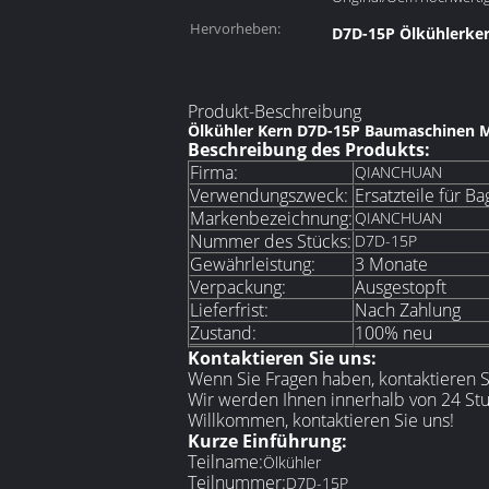
Solenoids::
Hervorheben:
D7D-15P Ölkühlerke
Produkt-Beschreibung
Ölkühler Kern D7D-15P Baumaschinen Mo
Beschreibung des Produkts:
Firma:
QIANCHUAN
Verwendungszweck:
Ersatzteile für Ba
Markenbezeichnung:
QIANCHUAN
Nummer des Stücks:
D7D-15P
Gewährleistung:
3 Monate
Verpackung:
Ausgestopft
Lieferfrist:
Nach Zahlung
Zustand:
100% neu
Kontaktieren Sie uns:
Wenn Sie Fragen haben, kontaktieren Sie
Wir werden Ihnen innerhalb von 24 Stu
Willkommen, kontaktieren Sie uns!
Kurze Einführung:
Teilname:
Ölkühler
Teilnummer:
D7D-15P