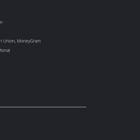
on
rn Union, MoneyGram
Monat