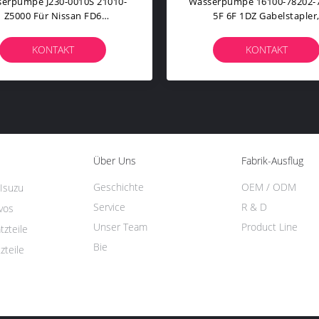
17231060 Handbremsventil Für
Doppelhydraulikpumpe 8
ieselmotoren-Ersatzteile Für
Für RG140B RG170B RG
Kraftfahrzeuge Und
Motor Grader Baumaschin
astkraftwagen, Baumaschinen
KONTAKT
KONTAKT
Über Uns
Fabrik-Ausflug
Geschichte
OEM / ODM
 Isuzu
Service
R & D
lvos
Unser Team
Product Line
zteile
Bie
zteile