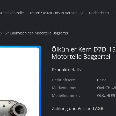
litätskontrolle
Treten Sie Mit Uns In Verbindung
Nachrichten
D-15P Baumaschinen Motorteile Baggerteil
Ölkühler Kern D7D-1
Motorteile Baggerteil
Produktdetails:
Herkunftsort:
China
Markenname:
QIANCHUA
Modellnummer:
ÖLKÜHLER
Zahlung und Versand AGB: