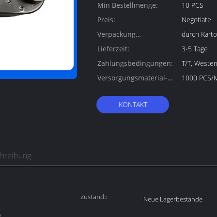
Min Bestellmenge:
10 PCS
Preis:
Negotiate
Verpackung
durch Kart
Informationen:
Lieferzeit:
3-5 Tage
Zahlungsbedingungen:
T/T, Weste
Versorgungsmaterial-
1000 PCS/
Fähigkeit:
KONTAKT
chreibung
Zustand::
Neue Lagerbestände
g