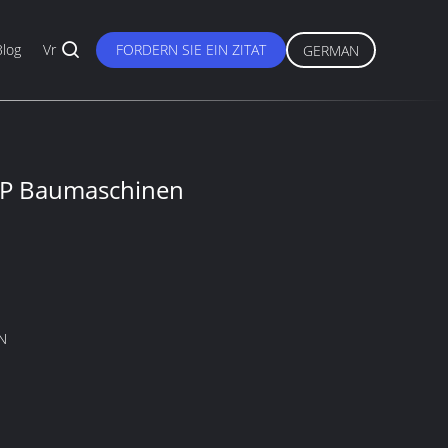
Blog
Vr
FORDERN SIE EIN ZITAT
GERMAN
5P Baumaschinen
N