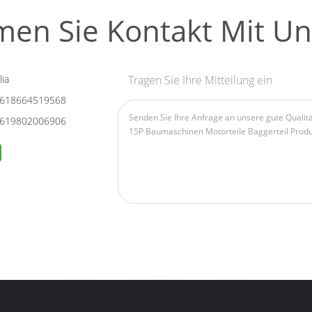
en Sie Kontakt Mit Un
ia
Tragen Sie Ihre Mitteilung ein
618664519568
619802006906