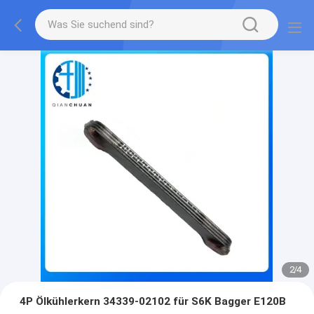
2
/
4
4P Ölkühlerkern 34339-02102 für S6K Bagger E120B