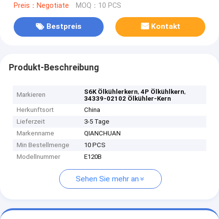
Preis：Negotiate
MOQ：10 PCS
Bestpreis
Kontakt
Produkt-Beschreibung
,
,
S6K Ölkühlerkern
4P Ölkühlkern
Markieren
34339-02102 Ölkühler-Kern
Herkunftsort
China
Lieferzeit
3-5 Tage
Markenname
QIANCHUAN
Min Bestellmenge
10 PCS
Modellnummer
E120B
Sehen Sie mehr an