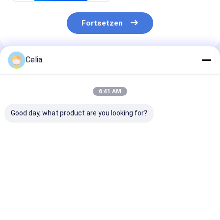
Fortsetzen
Celia
Empfohlene Produkte
6:41 AM
Good day, what product are you looking for?
4N-3890 4N3890
508-6291
Riemenspanne
Brennstoffschließventil
Hydraulische
4891116 4898
für 3304 3306 3406B
Ölkühlmaschine für -
504065874 fü
3408
Motor C7.1 C7.4
E110B E120B 
Bagger 320 320GC
E300
Bestpreis
Bestpreis
Bestprei
323 323GC E320GC