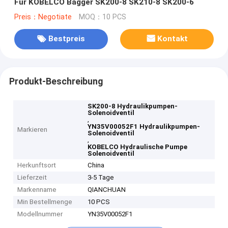
Für KOBELCO Bagger SK200-8 SK210-8 SK200-6
Preis：Negotiate
MOQ：10 PCS
Bestpreis
Kontakt
Produkt-Beschreibung
SK200-8 Hydraulikpumpen-
Solenoidventil
,
YN35V00052F1 Hydraulikpumpen-
Markieren
Solenoidventil
,
KOBELCO Hydraulische Pumpe
Solenoidventil
Herkunftsort
China
Lieferzeit
3-5 Tage
Markenname
QIANCHUAN
Min Bestellmenge
10 PCS
Modellnummer
YN35V00052F1