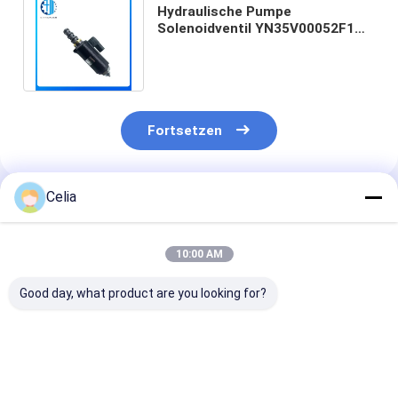
Hydraulische Pumpe
Solenoidventil YN35V00052F1
Für KOBELCO Bagger SK200-8
SK210-8 SK200-6
Fortsetzen
Celia
Empfohlene Produkte
10:00 AM
Good day, what product are you looking for?
Wasserpumpe
Flugradgehäuse
Ölpumpe D15-
145017951
04233648 für Deutz
41 für SDEC D