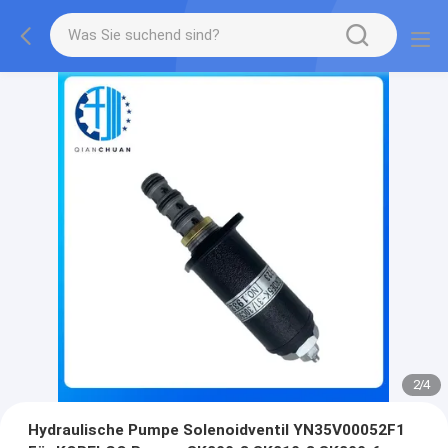
2
/
4
Hydraulische Pumpe Solenoidventil YN35V00052F1