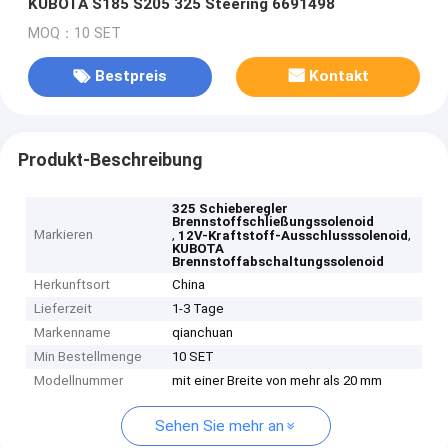
KUBOTA S185 S205 325 Steering 6691498
MOQ：10 SET
Bestpreis
Kontakt
Produkt-Beschreibung
325 Schieberegler
Brennstoffschließungssolenoid
Markieren
,
,
12V-Kraftstoff-Ausschlusssolenoid
KUBOTA
Brennstoffabschaltungssolenoid
Herkunftsort
China
Lieferzeit
1-3 Tage
Markenname
qianchuan
Min Bestellmenge
10 SET
Modellnummer
mit einer Breite von mehr als 20 mm
Sehen Sie mehr an