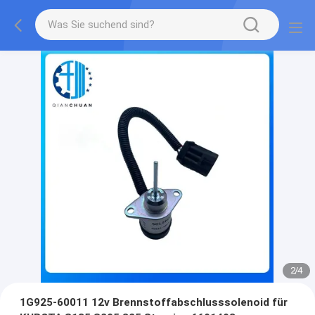
2
/
4
1G925-60011 12v Brennstoffabschlusssolenoid für