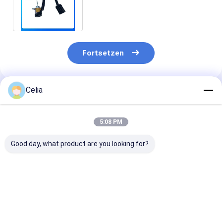
für KUBOTA S185 S205 325
Steering 6691498
Fortsetzen
Celia
Empfohlene Produkte
5:08 PM
Good day, what product are you looking for?
Wasserpumpe
Anschlussstange
Kabelbänder 1
1A051-73032 für
STD
65066 für Baut
Kubota V2403 V2203
(Standardgröße) für
von Baggermo
Dieselmotoren
Kubota V3800