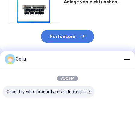
Anlage von elektrischen
Schallschlägen
Fortsetzen
Celia
Empfohlene Produkte
3:52 PM
Good day, what product are you looking for?
Öldichtung
Injektor 23670-
Hydraulic Pilo
YN32W01060P1 für
E0050 für die
Pump K3SP36B
Kobelco SK200-8
Eisenbahn
Kobelco SK60