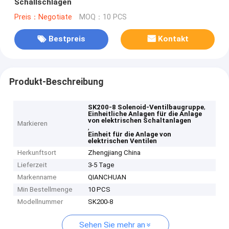
Schallschlägen
Preis：Negotiate
MOQ：10 PCS
Bestpreis
Kontakt
Produkt-Beschreibung
,
SK200-8 Solenoid-Ventilbaugruppe
Einheitliche Anlagen für die Anlage
von elektrischen Schaltanlagen
Markieren
,
Einheit für die Anlage von
elektrischen Ventilen
Herkunftsort
Zhengjiang China
Lieferzeit
3-5 Tage
Markenname
QIANCHUAN
Min Bestellmenge
10 PCS
Modellnummer
SK200-8
Sehen Sie mehr an