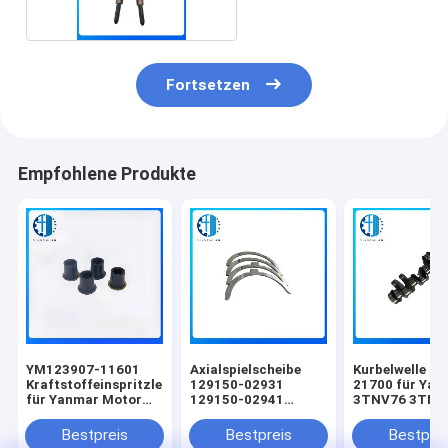
Fortsetzen
Empfohlene Produkte
YM123907-11601
Axialspielscheibe
Kurbelwelle 1
Kraftstoffeinspritzleitungsdichtungen
129150-02931
21700 für Yan
für Yanmar Motor
129150-02941
3TNV76 3TNV
4TNV94 4TNV98
129001-02931 für
CKE 3TNV76-
4TNV98T 4TNV106
Yanmar 4TNV84T
Spare Teile fü
Bestpreis
Bestpreis
Bestprei
Bagger-Motorteile
Gabelstapler