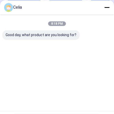
Celia
Startseite
Über uns
Kontakt
Desktop Site
Sitemap
Datenschutzerklärung
8:18 PM
Qualität
Komatsu Ersatzteile
China Fabrik.Copyright © 2026
GUANGZHOU QIANCHUAN MACHINERY PARTS CO.,LTD. All Rights
Good day, what product are you looking for?
Reserved.
Haus
Produkte
Videos