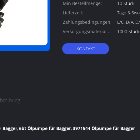
Min Bestellmenge:
10 Stück
Lieferzeit:
Tage 3-5wo
Zahlungsbedingungen:
L/C, D/A, D/
Versorgungsmaterial-
1000 Stück
Fähigkeit:
KONTAKT
chreibung
r Bagger
6bt Ölpumpe für Bagger
3971544 Ölpumpe für Bagger
,
,