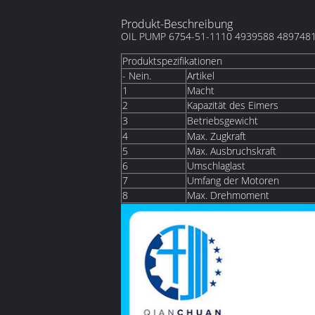
Produkt-Beschreibung
OIL PUMP 6754-51-1110 4939588 4897481 3
Produktspezifikationen
- Nein.
Artikel
1
Macht
2
Kapazität des Eimers
3
Betriebsgewicht
4
Max. Zugkraft
5
Max. Ausbruchskraft
6
Umschlaglast
7
Umfang der Motoren
8
Max. Drehmoment