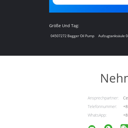
Größe Und Tag:
04507272 Bagger Oil Pump
Aufzugtanksäule 
Nehm
Ansprechpartner:
Cel
Telefonnummer:
+8
WhatsApp:
+8