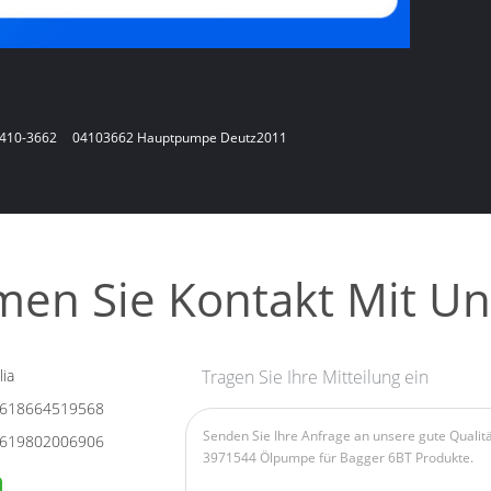
0410-3662
04103662 Hauptpumpe Deutz2011
en Sie Kontakt Mit Un
ia
Tragen Sie Ihre Mitteilung ein
618664519568
619802006906