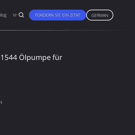
Blog
Vr
FORDERN SIE EIN ZITAT
GERMAN
1544 Ölpumpe für
N