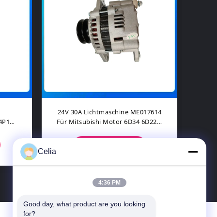
ür Mitsubishi
MC894211 Bremsmastenzylinder
satzteile
Für Mitsubishi Canter-Motoren-
Ersatzteile
KT
KONTAKT
Celia
4:36 PM
Good day, what product are you looking 
for?