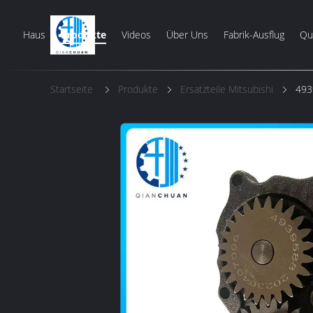
Haus
Produkte
Videos
Über Uns
Fabrik-Ausflug
Qua
Startseite
Produkte
Ersatzteile Mitsubishi
493