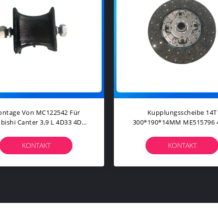
Anlasser ME077796 Für Mitsubishi
Pleuel ME150493 F
6D16 6D17 FK618 Motorersatzteile
6D24 Motor Er
KONTAKT
KONTA