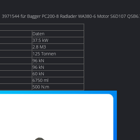
971544 für Bagger PC200-8 Radlader WA380-6 Motor S6D107 QSB6.7 
Daten
37.5 kW
2.8 M3
125 Tonnen
96 kN
96 kN
60 kN
6750 ml
500 N.m