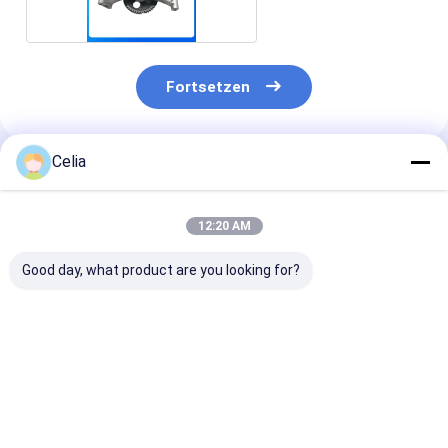
Fortsetzen
Celia
Empfohlene Produkte
12:20 AM
Good day, what product are you looking for?
Ölkühlerkern 8-
A
Lüfterkupplun
97032025-0 für
94311-257-0 f
Isuzu 4BG1 4BD1
Isuzu 4JA1 4J
4BE1
Baggermotor
Motorersatzteile
Ersatzteile
Bestpreis
Bestpreis
Bestprei