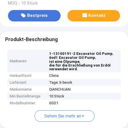
MOQ：10 Stück
Bestpreis
Kontakt
Produkt-Beschreibung
,
1-13100191-2 Excavator Oil Pump
,
6sd1 Excavator Oil Pump
Markieren
,
ist eine Ölpumpe
die für die Erschließung von Erdöl
verwendet wird.
Herkunftsort
China
Lieferzeit
Tage 3-5work
Markenname
QIANCHUAN
Min Bestellmenge
10 Stück
Modellnummer
6SD1
Sehen Sie mehr an