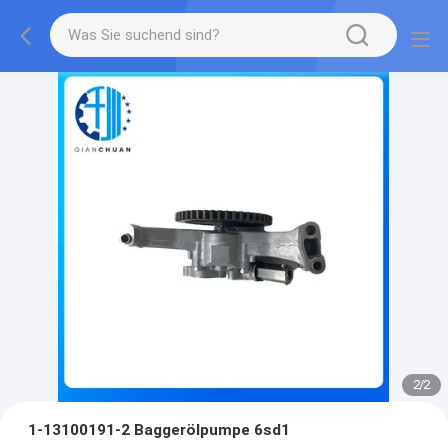
2
/
2
1-13100191-2 Baggerölpumpe 6sd1