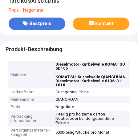
1010 KOMATSU 6D105
Preis：Negotiate
Bestpreis
Kontakt
Produkt-Beschreibung
Dieselmotor-Kurbelwelle KOMATSU
6D105
,
Markieren
,
KOMATSU-Kurbelwelle QIANCHUAN
Dieselmotor-Kurbelwelle 6136-31-
1010
Herkunftsort
Guangdong, China
Markenname
QIANCHUAN
Preis
Negotiate
1-teilig pro hölzerne carton
Verpackung
Neutral oder kundengebundene
Informationen
Pakete
Versorgungsmaterial-
5000-teilig/Stücke pro Monat
Fähigkeit