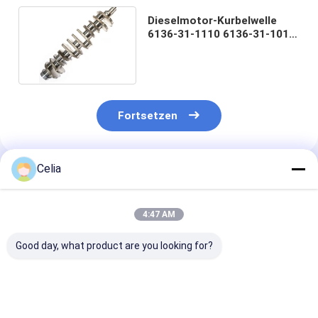
Dieselmotor-Kurbelwelle
6136-31-1110 6136-31-1010
KOMATSU 6D105
Fortsetzen
Celia
Empfohlene Produkte
4:47 AM
Good day, what product are you looking for?
31316688
BB5E2A451BD
31316143 314