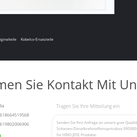
ginalteile
Kobelco-Ersatzteile
en Sie Kontakt Mit Un
ia
Tragen Sie Ihre Mitteilung ein
618664519568
619802006906