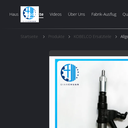
Haus
Produkte
Videos
Über Uns
Fabrik-Ausflug
Qua
Startseite
Produkte
KOBELCO Ersatzteile
All