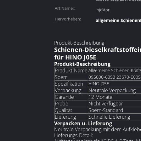
Art Name::
Injektor
Hervorheben:
allgemeine SchienenK
Produkt-Beschreibung
Schienen-Dieselkraftstoffe
für HINO J05E
Produkt-Beschreibung
Produkt-Name
Allgemeine Schienen-Krafts
Soem
095000-6353 23670-E005
Spezifikation
HINO J05E
Verpackung
Neutrale Verpackung
Garantie
12 Monate
Probe
Nicht verfügbar
Qualität
Soem-Standard
Lieferung
Schnelle Lieferung
Verpacken u. Lieferung
Neutrale Verpackung mit dem Aufkleber
Lieferungs-Detail: