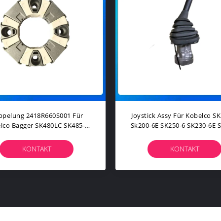
2121-E0301 LC13E01438P2
LQ13E01246P1 Steuergerä
spritzdüsenkabelbaum Für
Kabelbaum Für KOBELCO SK
belco SK300-8 SK350-8 J08
SK260-8 Bagger Ersatztei
Motor 30-Tonnen-Bagger
KONTAKT
KONTAKT