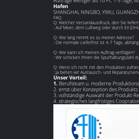
Aufträge weniger als 10 PC 1-5 Tage, 
Hafen
SHANGHAI, NINGBO, YIWU, GUANG
FAQ
Q: Welcher Versandausdruck, den Sie liefer
: Auf Meer, dem Luftweg oder durch Eil (DH
Q: Wie lang nimmt es zu meiner Adresse?
: Die normale Lieferfrist ist 4-7 Tage, abhän
Q: Wie kann ich meinen Auftrag verfolgen?
: Wir schicken Ihnen die Spurhaltungszahl du
Q: Wenn ich nicht mit den Produkten zufrie
: Ja bieten wir Austausch- und Reparaturserv
Unser Vorteil:
1.
Berufsteam u. moderne Produktions
2. ernst über Konzeption des Produkts 
3. vollständige Auswahl der Produkt-R
4. strategisches langfristiges Coopration