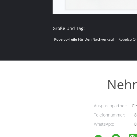
Größe Und Tag:
Kobelco-Teile Für Den Nachverkauf
Kobelco Ori
Nehm
Ansprechpartner:
Cel
Telefonnummer:
+8
WhatsApp:
+8