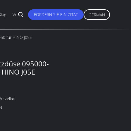
Blog
Vr
FORDERN SIE EIN ZITAT
GERMAN
050 für HINO J05E
itzdüse 095000-
 HINO J05E
Porzellan
N