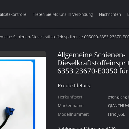
litätskontrolle
Treten Sie Mit Uns In Verbindung
Nachrichten
gemeine Schienen-Dieselkraftstoffeinspritzdüse 095000-6353 23670-E0
Allgemeine Schienen-
Dieselkraftstoffeinspr
6353 23670-E0050 für
Produktdetails:
Herkunftsort:
zhengjiang 
Markenname:
QIANCHUA
Modellnummer:
Hino J05E
Zahlung und Versand AGB: