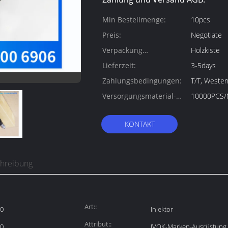
Min Bestellmenge:
10pcs
Preis:
Negotiate
Verpackung
Holzkiste
Informationen:
Lieferzeit:
3-5days
Zahlungsbedingungen:
T/T, Weste
Versorgungsmaterial-
10000PCS
Fähigkeit:
KONTAKT
chreibung
Art::
50
Injektor
Attribut::
50
IVOK-Marken-Ausrüstung