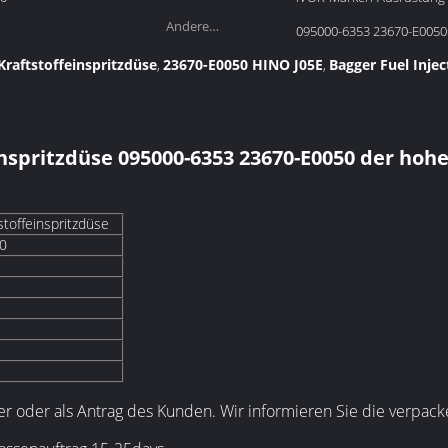
Andere
095000-6353 23670-E0050
Teilnummer::
raftstoffeinspritzdüse
23670-E0050 HINO J05E
Bagger Fuel Inj
,
,
inspritzdüse 095000-6353 23670-E0050 der hoh
toffeinspritzdüse
0
 oder als Antrag des Kunden. Wir informieren Sie die verpack