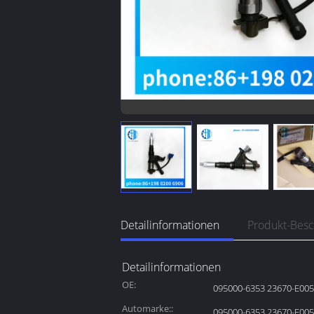
Detailinformationen
Produkt-Bes
Detailinformationen
OE:
095000-6353 23670-E00
Automarke::
095000-6353 23670-E00