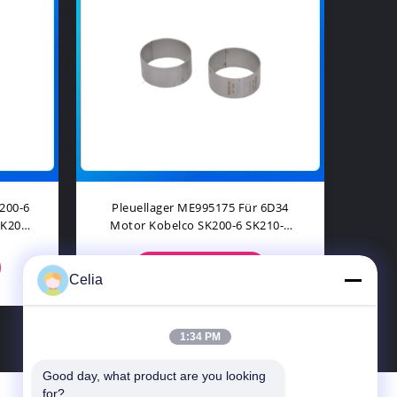
te-
Einheit Für Die Verarbeitung Von
Kau
200-8
Schmelzkörpern Und
3
le
Schmelzkörpern
KONTAKT
Celia
1:34 PM
Good day, what product are you looking 
for?